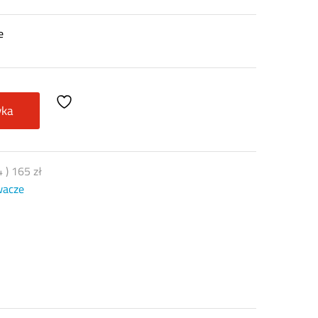
e
yka
4
)
165
zł
wacze