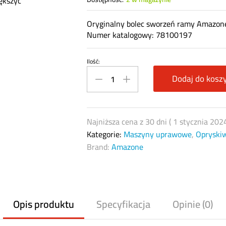
ększyć
Oryginalny bolec sworzeń ramy Amazon
Numer katalogowy: 78100197
Ilość:
Sworzeń
bolec
Dodaj do kosz
do
ramy
Amazone
Najniższa cena z 30 dni (
1 stycznia 202
78100197
Kategorie:
Maszyny uprawowe
,
Opryski
quantity
Brand:
Amazone
Opis produktu
Specyfikacja
Opinie (0)