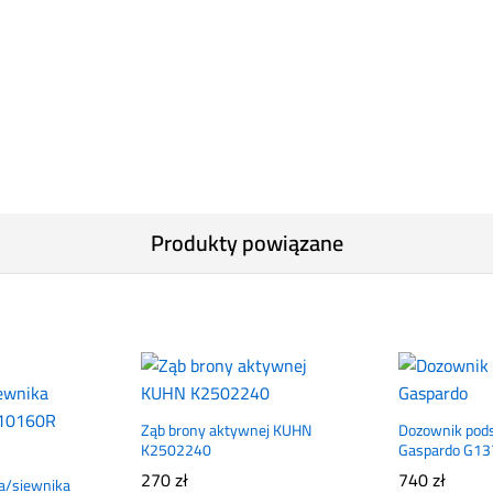
Produkty powiązane
Ząb brony aktywnej KUHN
Dozownik pod
K2502240
Gaspardo G1
270
zł
740
zł
a/siewnika