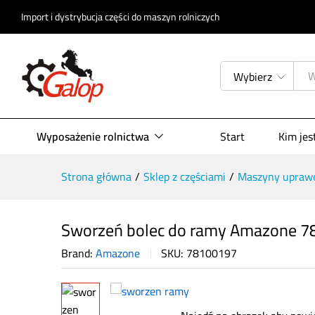
Opis produktu
Specyfikacja
Opinie (
Import i dystrybucja części do maszyn rolniczych
Wybierz
Wyposażenie rolnictwa
Start
Kim je
Strona główna
/
Sklep z częściami
/
Maszyny upraw
Sworzeń bolec do ramy Amazone 
Brand:
Amazone
SKU:
78100197