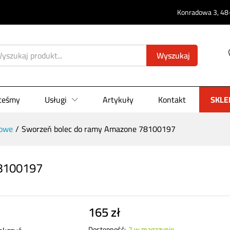
0)
Konradowa 3, 48-
Wyszukaj
steśmy
Usługi
Artykuły
Kontakt
SKLE
owe
/
Sworzeń bolec do ramy Amazone 78100197
78100197
165
zł
Dostępność:
2 w magazynie