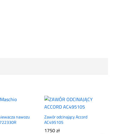
siewacza nawozu
Zawór odcinający Accord
3722330R
AC495105
1750
zł