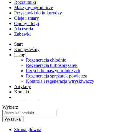
Rozrzutniki
Maszyny ogrodnicze
Przystawki do kukurydzy
Oleje i smary
Opony i felgi
Akcesoria
Zabawki
Start
Kim jesteśmy
Usługi
Regeneracja chłodnic
Regeneracja turbosprężarek
Części do maszyn rolniczych
Regeneracja sprężarek powietrza
Kontrola i regeneracja wtryskiwaczy
Artykuły
Kontakt
Sklep online
Wybierz
Wyszukaj
Strona główna