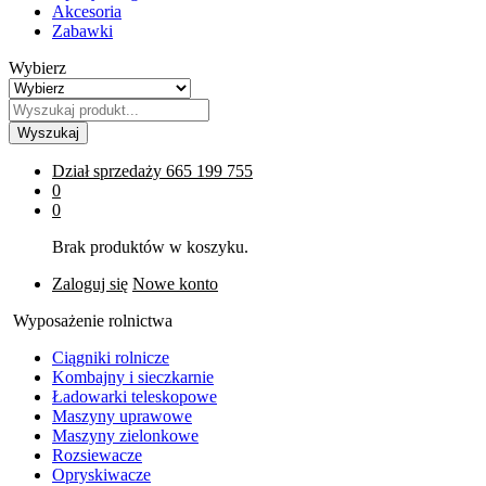
Akcesoria
Zabawki
Wybierz
Wyszukaj
Dział sprzedaży
665 199 755
0
0
Brak produktów w koszyku.
Zaloguj się
Nowe konto
Wyposażenie rolnictwa
Ciągniki rolnicze
Kombajny i sieczkarnie
Ładowarki teleskopowe
Maszyny uprawowe
Maszyny zielonkowe
Rozsiewacze
Opryskiwacze