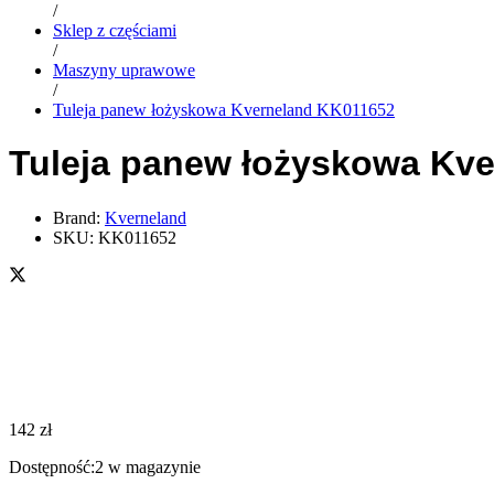
/
Sklep z częściami
/
Maszyny uprawowe
/
Tuleja panew łożyskowa Kverneland KK011652
Tuleja panew łożyskowa Kv
Brand:
Kverneland
SKU:
KK011652
142
zł
Dostępność:
2 w magazynie