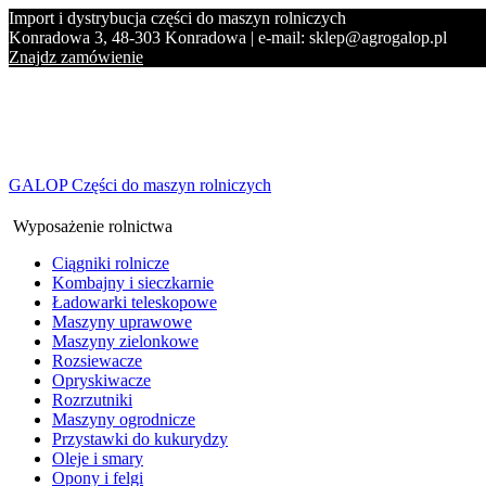
Import i dystrybucja części do maszyn rolniczych
Konradowa 3, 48-303 Konradowa | e-mail: sklep@agrogalop.pl
Znajdz zamówienie
GALOP Części do maszyn rolniczych
Wyposażenie rolnictwa
Ciągniki rolnicze
Kombajny i sieczkarnie
Ładowarki teleskopowe
Maszyny uprawowe
Maszyny zielonkowe
Rozsiewacze
Opryskiwacze
Rozrzutniki
Maszyny ogrodnicze
Przystawki do kukurydzy
Oleje i smary
Opony i felgi