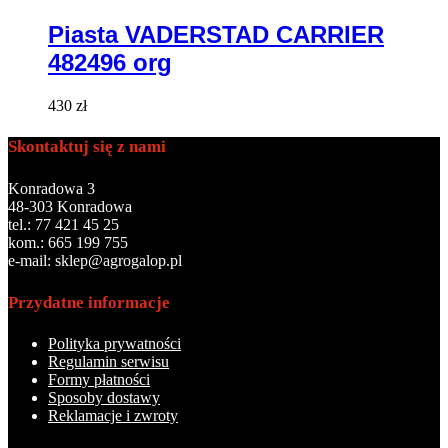
Piasta VADERSTAD CARRIER
482496 org
430
zł
Skontaktuj się z nami
Konradowa 3
48-303 Konradowa
tel.: 77 421 45 25
kom.: 665 199 755
e-mail: sklep@agrogalop.pl
Przydatne informacje
Polityka prywatności
Regulamin serwisu
Formy płatności
Sposoby dostawy
Reklamacje i zwroty