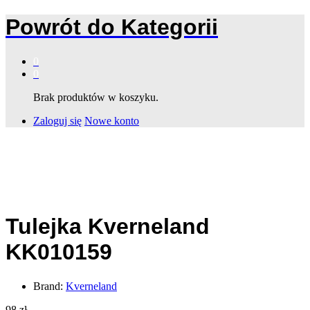
Powrót do
Kategorii
0
0
Brak produktów w koszyku.
Zaloguj się
Nowe konto
Tulejka Kverneland
KK010159
Brand:
Kverneland
98
zł