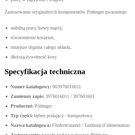
Zastosowanie oryginalnych komponentów Pöttinger gwarantuje:
stabilną pracę listwy tnącej,
równomierne koszenie,
mniejsze drgania całego układu,
dłuższą żywotność kosy.
Specyfikacja techniczna
Numer katalogowy:
003976016011
Zamienny zapis:
3976016011 / 397601601
Producent:
Pöttinger
Typ części:
bęben podający / transportowy
Nazwa katalogowa:
Fördertrommel / Tambour d’alimentation
Zastosowanie:
zespoły podające maszyn Pöttinger