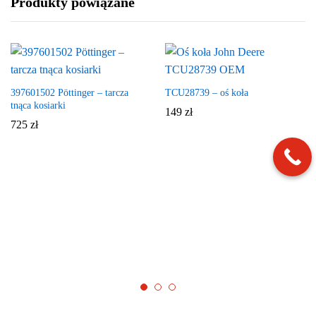
Produkty powiązane
397601502 Pöttinger – tarcza
TCU28739 – oś koła
tnąca kosiarki
149
zł
725
zł