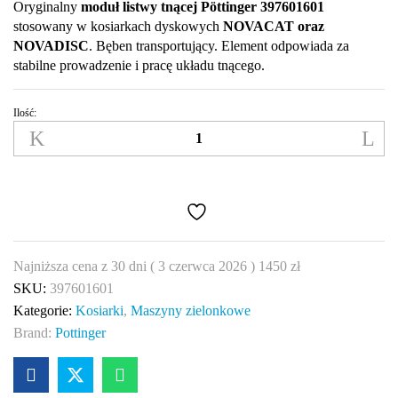
Oryginalny
moduł listwy tnącej Pöttinger 397601601
stosowany w kosiarkach dyskowych
NOVACAT oraz
NOVADISC
. Bęben transportujący. Element odpowiada za
stabilne prowadzenie i pracę układu tnącego.
Ilość:
397601601
Pöttinger
Bęben
podający
–
moduł
listwy
Najniższa cena z 30 dni (
3 czerwca 2026
)
1450
zł
tnącej
SKU:
397601601
kosiarki
Kategorie:
Kosiarki
,
Maszyny zielonkowe
quantity
Brand:
Pottinger