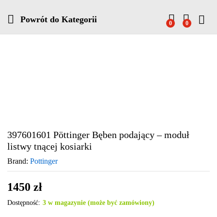
Powrót do
Kategorii
0
0
397601601 Pöttinger Bęben podający – moduł
listwy tnącej kosiarki
Brand:
Pottinger
1450
zł
Dostępność:
3 w magazynie (może być zamówiony)