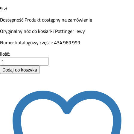
9
zł
Dostępność:
Produkt dostępny na zamówienie
Oryginalny nóż do kosiarki Pottinger lewy
Numer katalogowy części: 434.969.999
Nóż
Ilość:
do
kosiarki
Dodaj do koszyka
Pottinger
lewy
434.969.999
quantity