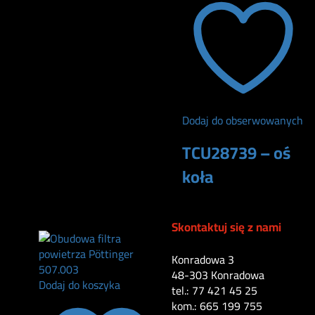
585
zł
Dodaj do obserwowanych
TCU28739 – oś
koła
149
zł
Skontaktuj się z nami
Konradowa 3
48-303 Konradowa
Dodaj do koszyka
tel.: 77 421 45 25
kom.: 665 199 755