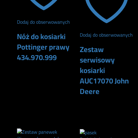
Dodaj do obserwowanych
Nóż do kosiarki
Dodaj do obserwowanych
Pottinger prawy
Zestaw
434.970.999
serwisowy
kosiarki
9
zł
AUC17070 John
Deere
Oceniono
5.00
na 5
01
305
zł