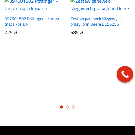
397601502 Pöttinger – tarcza
Zestaw panewek ślizgowych
tnąca kosiarki
prasy John Deere DC56256
725
zł
585
zł