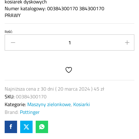
kosiarek dyskowych
Numer katalogowy: 00384300170 384300170
PRAWY
Ilość:
Palec
spulchniacza
POTTINGER
prawy
00384300170
kosiarka
dyskowa
quantity
Najniższa cena z 30 dni (
20 marca 2024
)
45
zł
SKU:
00384300170
Kategorie:
Maszyny zielonkowe
,
Kosiarki
Brand:
Pottinger