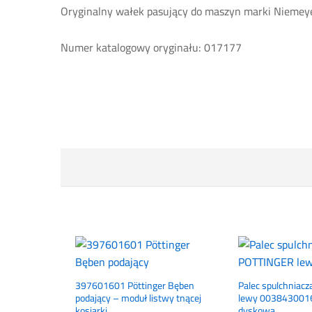
Oryginalny wałek pasujący do maszyn marki Niemey
Numer katalogowy oryginału: 017177
397601601 Pöttinger Bęben
Palec spulchniac
podający – moduł listwy tnącej
lewy 0038430016
kosiarki
dyskowa