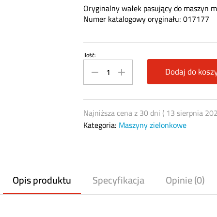
Oryginalny wałek pasujący do maszyn m
Numer katalogowy oryginału: 017177
Ilość:
Wałek
do
Dodaj do kosz
maszyn
Niemeyer
017177
Najniższa cena z 30 dni (
13 sierpnia 20
quantity
Kategoria:
Maszyny zielonkowe
Opis produktu
Specyfikacja
Opinie (0)