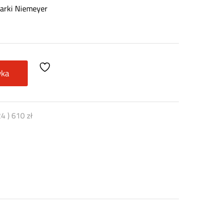
arki Niemeyer
yka
24
)
610
zł