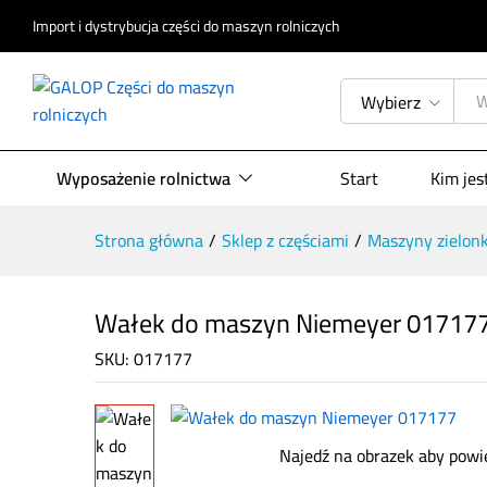
Import i dystrybucja części do maszyn rolniczych
Wałek do maszyn Niemeyer 017
Opis produktu
Specyfikacja
Opinie (
Wybierz
Wyposażenie rolnictwa
Start
Kim je
Strona główna
/
Sklep z częściami
/
Maszyny zielon
Wałek do maszyn Niemeyer 01717
SKU:
017177
Najedź na obrazek aby powi