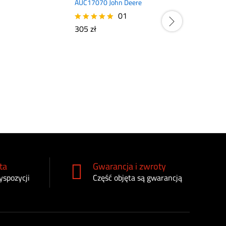
AUC17070 John Deere
01
305
zł
Oceniono
5.00
na 5
397601502 
tnąca kosia
725
zł
ta
Gwarancja i zwroty
yspozycji
Część objęta są gwarancją