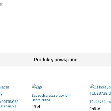
er
Produkty powiązane
Ząb podbieracza prasy John
Deere 268SE
za POTTINGER
TCU28739 – o
0 kosiarka
13
zł
149
zł