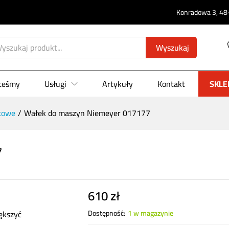
Konradowa 3, 48-
177
0)
Wyszukaj
steśmy
Usługi
Artykuły
Kontakt
SKLE
kowe
/
Wałek do maszyn Niemeyer 017177
7
610
zł
ększyć
Dostępność:
1 w magazynie