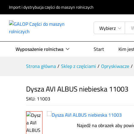
Import i dystrybucja części do maszyn rolniczych
Dysza AVI ALBUS niebieska 1100
Opis produktu
Specyfikacja
Opinie (
Wybierz
Wyposażenie rolnictwa
Start
Kim je
Strona główna
/
Sklep z częściami
/
Opryskiwacze
/
Dysza AVI ALBUS niebieska 11003
SKU:
11003
Najedź na obrazek aby powi