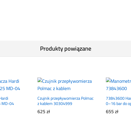
Produkty powiązane
Hardi
Czujnik przepływomierza Polmac
73843600 Har
5 MD-04
z kablem 30304999
0–16 bar do o
625
zł
655
zł