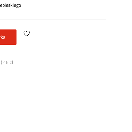
ebieskiego
yka
)
46
zł