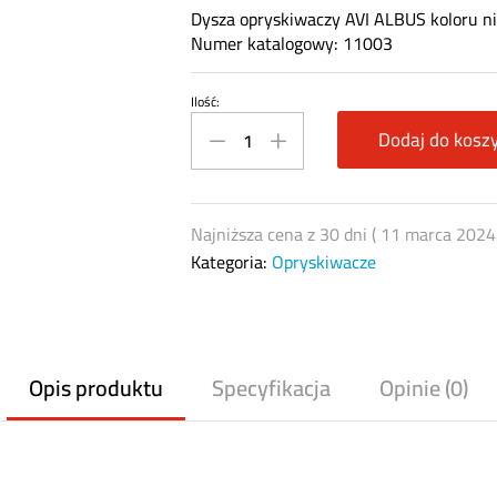
Dysza opryskiwaczy AVI ALBUS koloru ni
Numer katalogowy: 11003
Ilość:
Dysza
AVI
Dodaj do kosz
ALBUS
niebieska
11003
Najniższa cena z 30 dni (
11 marca 2024
quantity
Kategoria:
Opryskiwacze
Opis produktu
Specyfikacja
Opinie (0)