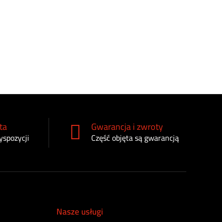
Rozpylacz 
Hardi MD-
36
zł
ta
Gwarancja i zwroty
yspozycji
Część objęta są gwarancją
Nasze usługi