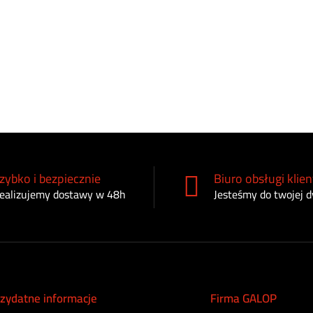
zybko i bezpiecznie
Biuro obsługi klien
ealizujemy dostawy w 48h
Jesteśmy do twojej d
zydatne informacje
Firma GALOP