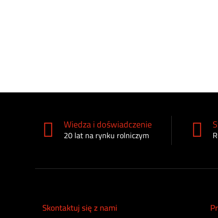
Wiedza i doświadczenie
S
20 lat na rynku rolniczym
R
Skontaktuj się z nami
Pr