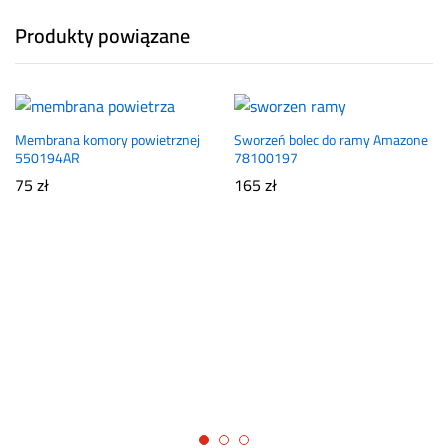
Produkty powiązane
Membrana komory powietrznej
Sworzeń bolec do ramy Amazone
550194AR
78100197
75
zł
165
zł