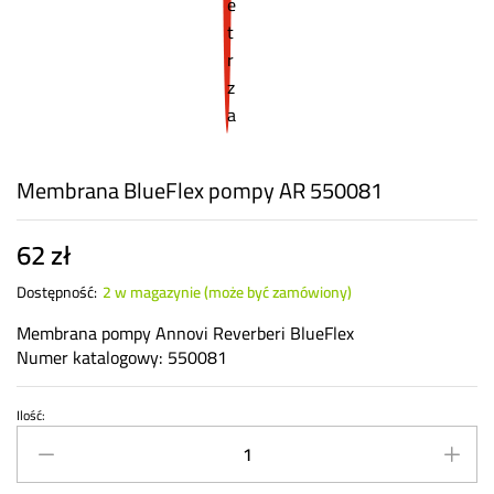
Membrana BlueFlex pompy AR 550081
62
zł
Dostępność:
2 w magazynie (może być zamówiony)
Membrana pompy Annovi Reverberi BlueFlex
Numer katalogowy: 550081
Ilość:
Membrana
BlueFlex
pompy