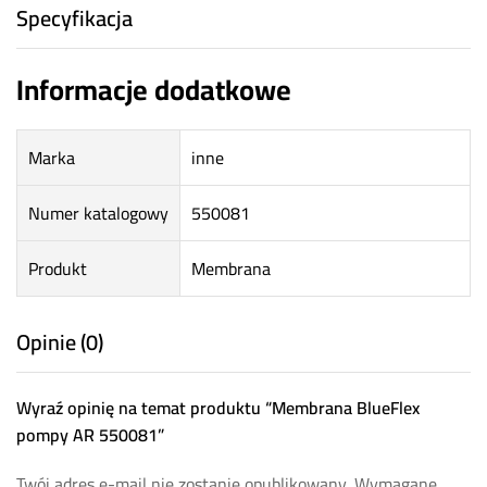
Specyfikacja
Informacje dodatkowe
Marka
inne
Numer katalogowy
550081
Produkt
Membrana
Opinie (0)
Wyraź opinię na temat produktu “Membrana BlueFlex
pompy AR 550081”
Twój adres e-mail nie zostanie opublikowany.
Wymagane