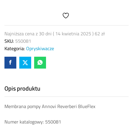
AR
550081
quantity
Najniższa cena z 30 dni (
14 kwietnia 2025
)
62
zł
SKU:
550081
Kategoria:
Opryskiwacze
Opis produktu
Membrana pompy Annovi Reverberi BlueFlex
Numer katalogowy: 550081