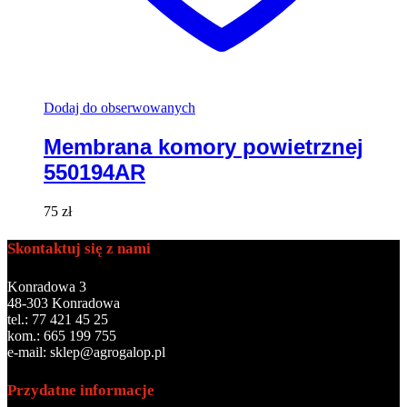
Dodaj do obserwowanych
Membrana komory powietrznej
550194AR
75
zł
Skontaktuj się z nami
Konradowa 3
48-303 Konradowa
tel.: 77 421 45 25
kom.: 665 199 755
e-mail: sklep@agrogalop.pl
Przydatne informacje