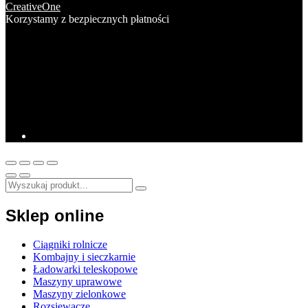
CreativeOne
Korzystamy z bezpiecznych płatności
Sklep online
Ciągniki rolnicze
Kombajny i sieczkarnie
Ładowarki teleskopowe
Maszyny uprawowe
Maszyny zielonkowe
Rozsiewacze