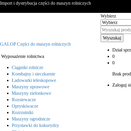
Import i dystrybucja części do maszyn rolniczych
Wybierz
Wyszukaj
GALOP Części do maszyn rolniczych
Dział spr
Wyposażenie rolnictwa
0
0
Ciągniki rolnicze
Kombajny i sieczkarnie
Brak pro
Ładowarki teleskopowe
Zaloguj si
Maszyny uprawowe
Maszyny zielonkowe
Rozsiewacze
Opryskiwacze
Rozrzutniki
Maszyny ogrodnicze
Przystawki do kukurydzy