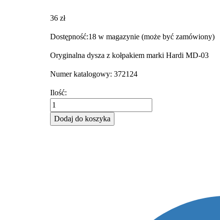
36
zł
Dostępność:
18 w magazynie (może być zamówiony)
Oryginalna dysza z kołpakiem marki Hardi MD-03
Numer katalogowy: 372124
Rozpylacz
Ilość:
dysza
z
Dodaj do koszyka
kołpakiem
Hardi
MD-
03
372124
quantity