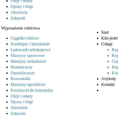
Oleje i smary
Opony i felgi
Akcesoria
Zabawki
Wyposażenie rolnictwa
Start
Ciągniki rolnicze
Kim jeste
Kombajny i sieczkarnie
Usługi
Ładowarki teleskopowe
Reg
Maszyny uprawowe
Reg
Maszyny zielonkowe
Czę
Rozsiewacze
Reg
Opryskiwacze
Kon
Rozrzutniki
Artykuły
Maszyny ogrodnicze
Kontakt
Przystawki do kukurydzy
Sklep onl
Oleje i smary
Opony i felgi
Akcesoria
Zabawki