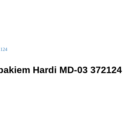
2124
łpakiem Hardi MD-03 372124