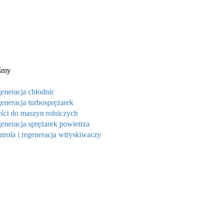
śmy
eneracja chłodnic
eneracja turbosprężarek
ści do maszyn rolniczych
eneracja sprężarek powietrza
trola i regeneracja wtryskiwaczy
ine