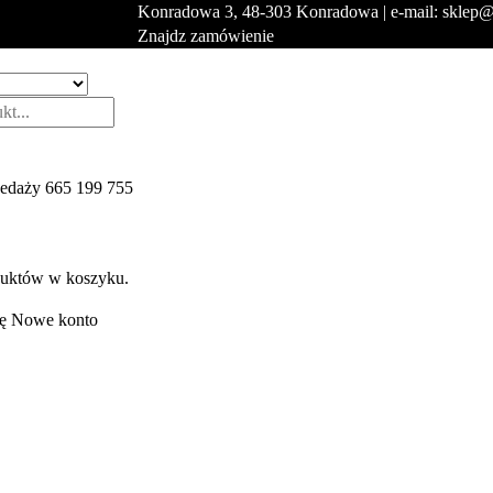
Konradowa 3, 48-303 Konradowa | e-mail: sklep@
Znajdz zamówienie
zedaży
665 199 755
duktów w koszyku.
ę
Nowe konto