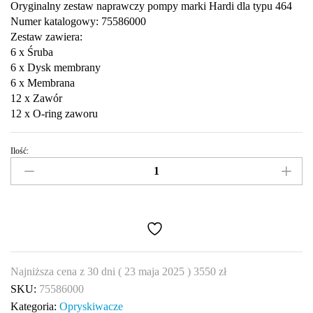
Oryginalny zestaw naprawczy pompy marki Hardi dla typu 464
Numer katalogowy: 75586000
Zestaw zawiera:
6 x Śruba
6 x Dysk membrany
6 x Membrana
12 x Zawór
12 x O-ring zaworu
Ilość:
Zestaw
naprawczy
pompy
Hardi
75586000
typ
464
Najniższa cena z 30 dni (
23 maja 2025
)
3550
zł
quantity
SKU:
75586000
Kategoria:
Opryskiwacze