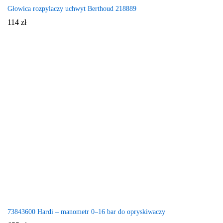
Głowica rozpylaczy uchwyt Berthoud 218889
114
zł
73843600 Hardi – manometr 0–16 bar do opryskiwaczy