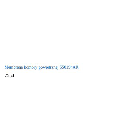
Membrana komory powietrznej 550194AR
75
zł