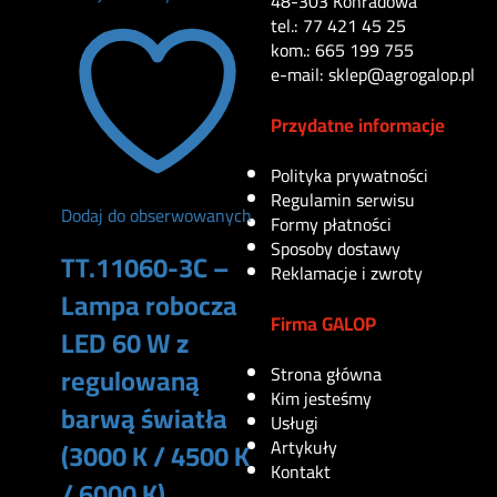
48-303 Konradowa
tel.: 77 421 45 25
kom.: 665 199 755
e-mail: sklep@agrogalop.pl
Przydatne informacje
Polityka prywatności
Regulamin serwisu
Dodaj do obserwowanych
Formy płatności
Sposoby dostawy
TT.11060-3C –
Reklamacje i zwroty
Lampa robocza
Firma GALOP
LED 60 W z
regulowaną
Strona główna
Kim jesteśmy
barwą światła
Usługi
Artykuły
(3000 K / 4500 K
Kontakt
/ 6000 K)