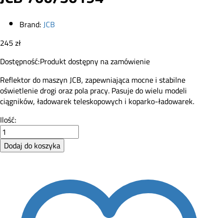
Brand:
JCB
245
zł
Dostępność:
Produkt dostępny na zamówienie
Reflektor do maszyn JCB, zapewniająca mocne i stabilne
oświetlenie drogi oraz pola pracy. Pasuje do wielu modeli
ciągników, ładowarek teleskopowych i koparko-ładowarek.
Przednia
Ilość:
lampa/reflektor
lewy
Dodaj do koszyka
JCB
700/50194
quantity