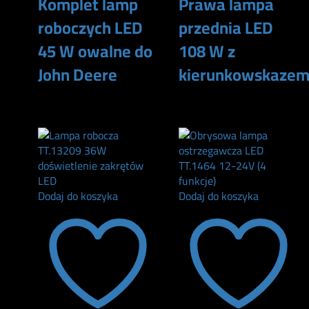
Komplet lamp
Prawa lampa
roboczych LED
przednia LED
45 W owalne do
108 W z
John Deere
kierunkowskaze
510
zł
395
zł
Dodaj do koszyka
Dodaj do koszyka