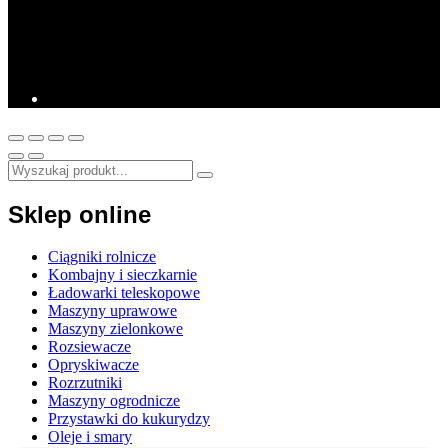
Sklep online
Ciągniki rolnicze
Kombajny i sieczkarnie
Ładowarki teleskopowe
Maszyny uprawowe
Maszyny zielonkowe
Rozsiewacze
Opryskiwacze
Rozrzutniki
Maszyny ogrodnicze
Przystawki do kukurydzy
Oleje i smary