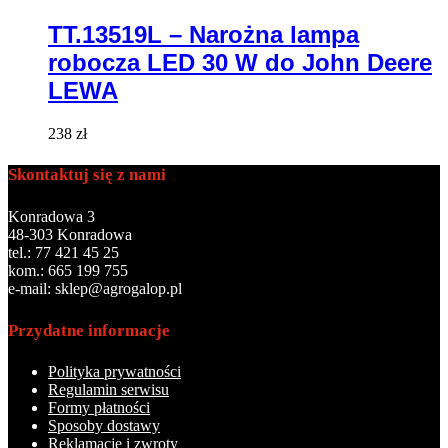
TT.13519L – Narożna lampa
robocza LED 30 W do John Deere
LEWA
238
zł
Skontaktuj się z nami
Konradowa 3
48-303 Konradowa
tel.: 77 421 45 25
kom.: 665 199 755
e-mail: sklep@agrogalop.pl
Przydatne informacje
Polityka prywatności
Regulamin serwisu
Formy płatności
Sposoby dostawy
Reklamacje i zwroty