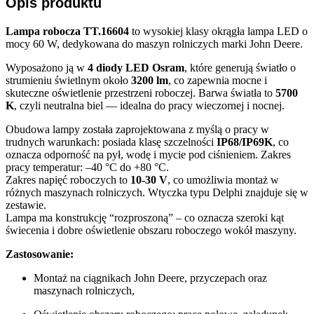
Opis produktu
Lampa robocza TT.16604
to wysokiej klasy okrągła lampa LED o
mocy 60 W, dedykowana do maszyn rolniczych marki John Deere.
Wyposażono ją w
4 diody LED Osram
, które generują światło o
strumieniu świetlnym około
3200 lm
, co zapewnia mocne i
skuteczne oświetlenie przestrzeni roboczej. Barwa światła to
5700
K
, czyli neutralna biel — idealna do pracy wieczornej i nocnej.
Obudowa lampy została zaprojektowana z myślą o pracy w
trudnych warunkach: posiada klasę szczelności
IP68/IP69K
, co
oznacza odporność na pył, wodę i mycie pod ciśnieniem. Zakres
pracy temperatur: –40 °C do +80 °C.
Zakres napięć roboczych to
10-30 V
, co umożliwia montaż w
różnych maszynach rolniczych. Wtyczka typu Delphi znajduje się w
zestawie.
Lampa ma konstrukcję “rozproszoną” – co oznacza szeroki kąt
świecenia i dobre oświetlenie obszaru roboczego wokół maszyny.
Zastosowanie:
Montaż na ciągnikach John Deere, przyczepach oraz
maszynach rolniczych,