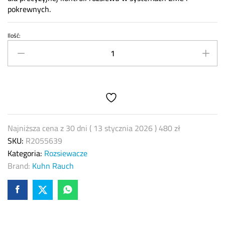
pokrewnych.
Ilość:
Czujnik
indukcyjny
/
impulsowy
KUHN
/
RAUCH
R2055639
Najniższa cena z 30 dni (
13 stycznia 2026
)
480
zł
–
SKU:
R2055639
oryginalna
Kategoria:
Rozsiewacze
część
Brand:
Kuhn Rauch
quantity