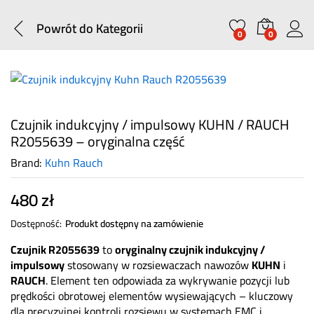
Powrót do
Kategorii
0
0
Czujnik indukcyjny / impulsowy KUHN / RAUCH
R2055639 – oryginalna część
Brand:
Kuhn Rauch
480
zł
Dostępność:
Produkt dostępny na zamówienie
Czujnik R2055639
to
oryginalny czujnik indukcyjny /
impulsowy
stosowany w rozsiewaczach nawozów
KUHN
i
RAUCH
. Element ten odpowiada za wykrywanie pozycji lub
prędkości obrotowej elementów wysiewających – kluczowy
dla precyzyjnej kontroli rozsiewu w systemach EMC i