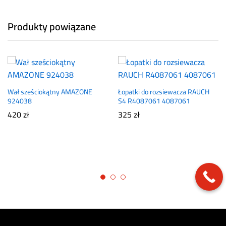
Produkty powiązane
Wał sześciokątny AMAZONE
Łopatki do rozsiewacza RAUCH
924038
S4 R4087061 4087061
420
zł
325
zł