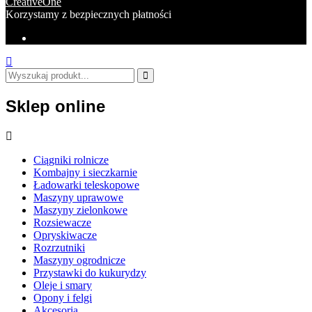
CreativeOne
Korzystamy z bezpiecznych płatności
Sklep online
Ciągniki rolnicze
Kombajny i sieczkarnie
Ładowarki teleskopowe
Maszyny uprawowe
Maszyny zielonkowe
Rozsiewacze
Opryskiwacze
Rozrzutniki
Maszyny ogrodnicze
Przystawki do kukurydzy
Oleje i smary
Opony i felgi
Akcesoria