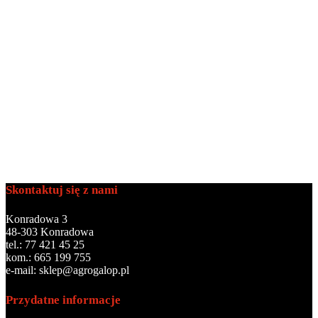
Dodaj do
obserwowanych
Listwa
rozsiewacza
Kuhn
Rauch
R2055555
185
zł
Skontaktuj się z nami
Konradowa 3
48-303 Konradowa
tel.: 77 421 45 25
kom.: 665 199 755
e-mail: sklep@agrogalop.pl
Przydatne informacje