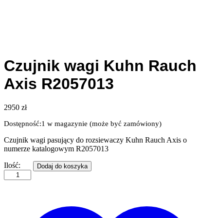
Czujnik wagi Kuhn Rauch
Axis R2057013
2950
zł
Dostępność:
1 w magazynie (może być zamówiony)
Czujnik wagi pasujący do rozsiewaczy Kuhn Rauch Axis o
numerze katalogowym R2057013
Czujnik
Ilość:
Dodaj do koszyka
wagi
Kuhn
Rauch
Axis
R2057013
quantity