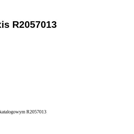
xis R2057013
e katalogowym R2057013