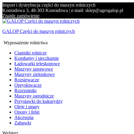
Import i dystrybucja części do maszyn rolniczych
Konradowa 3, 48-303 Konradowa | e-mail: sklep@agrogalop.pl
Znajdz zamówienie
GALOP Części do maszyn rolniczych
Wyposażenie rolnictwa
Ciągniki rolnicze
Kombajny i sieczkarnie
Ładowarki teleskopowe
Maszyny uprawowe
Maszyny zielonkowe
Rozsiewacze
Opryskiwacze
Rozrzutniki
Maszyny ogrodnicze
Przystawki do kukurydzy
Oleje i smary
Opony i felgi
Akcesoria
Zabawki
Wybierz