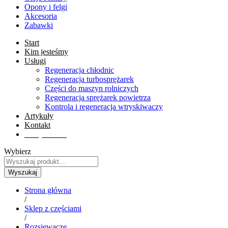
Opony i felgi
Akcesoria
Zabawki
Start
Kim jesteśmy
Usługi
Regeneracja chłodnic
Regeneracja turbosprężarek
Części do maszyn rolniczych
Regeneracja sprężarek powietrza
Kontrola i regeneracja wtryskiwaczy
Artykuły
Kontakt
Sklep online
Wybierz
Wyszukaj
Strona główna
/
Sklep z częściami
/
Rozsiewacze