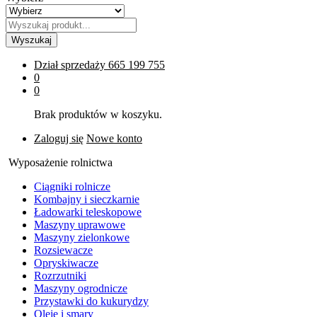
Wyszukaj
Dział sprzedaży
665 199 755
0
0
Brak produktów w koszyku.
Zaloguj się
Nowe konto
Wyposażenie rolnictwa
Ciągniki rolnicze
Kombajny i sieczkarnie
Ładowarki teleskopowe
Maszyny uprawowe
Maszyny zielonkowe
Rozsiewacze
Opryskiwacze
Rozrzutniki
Maszyny ogrodnicze
Przystawki do kukurydzy
Oleje i smary