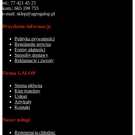
tel.: 77 421 45 25
kom.: 665 199 755
e-mail: sklep@agrogalop.pl
Przydatne informacje
Polityka prywatności
Regulamin serwisu
Formy płatności
Sposoby dostawy
Reklamacje i zwroty
Firma GALOP
Strona główna
Kim jesteśmy
Usługi
Artykuły
Kontakt
Nasze usługi
Regeneracja chłodnic