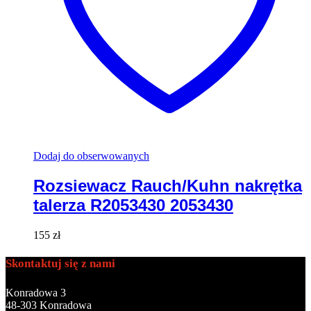
Dodaj do obserwowanych
Rozsiewacz Rauch/Kuhn nakrętka
talerza R2053430 2053430
155
zł
Skontaktuj się z nami
Konradowa 3
48-303 Konradowa