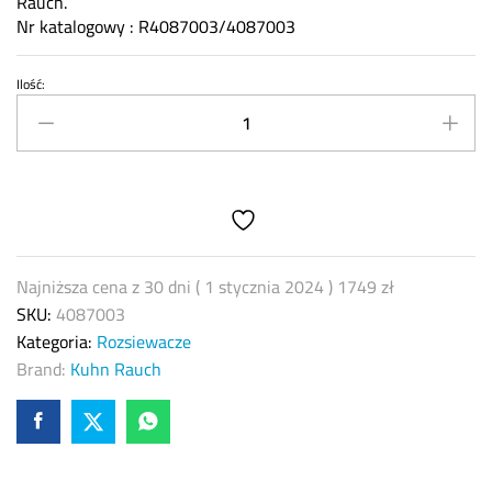
Rauch.
Nr katalogowy : R4087003/4087003
Ilość:
Mieszadło
prawe
Kuhn
Rauch
R4087003
4087003
quantity
Najniższa cena z 30 dni (
1 stycznia 2024
)
1749
zł
SKU:
4087003
Kategoria:
Rozsiewacze
Brand:
Kuhn Rauch