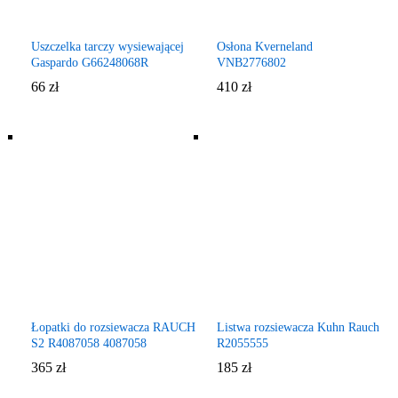
Uszczelka tarczy wysiewającej
Osłona Kverneland
Gaspardo G66248068R
VNB2776802
66
zł
410
zł
Łopatki do rozsiewacza RAUCH
Listwa rozsiewacza Kuhn Rauch
S2 R4087058 4087058
R2055555
365
zł
185
zł