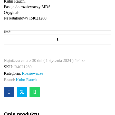
Kuhn Rauch.
Pasuje do rozsiewaczy MDS
Oryginał
Nr katalogowy R4021260
Ilość:
Mieszadło
rozrzutnika
nawozów
Kuhn
Rauch
Najniższa cena z 30 dni (
1 stycznia 2024
)
494
zł
R4021260
SKU:
R4021260
quantity
Kategoria:
Rozsiewacze
Brand:
Kuhn Rauch
Opis produktu