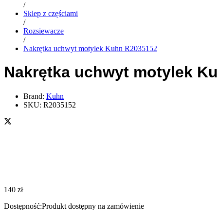
/
Sklep z częściami
/
Rozsiewacze
/
Nakrętka uchwyt motylek Kuhn R2035152
Nakrętka uchwyt motylek K
Brand:
Kuhn
SKU:
R2035152
140
zł
Dostępność:
Produkt dostępny na zamówienie