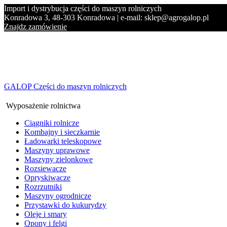
Import i dystrybucja części do maszyn rolniczych
Konradowa 3, 48-303 Konradowa | e-mail: sklep@agrogalop.pl
Znajdz zamówienie
GALOP Części do maszyn rolniczych
Wyposażenie rolnictwa
Ciągniki rolnicze
Kombajny i sieczkarnie
Ładowarki teleskopowe
Maszyny uprawowe
Maszyny zielonkowe
Rozsiewacze
Opryskiwacze
Rozrzutniki
Maszyny ogrodnicze
Przystawki do kukurydzy
Oleje i smary
Opony i felgi