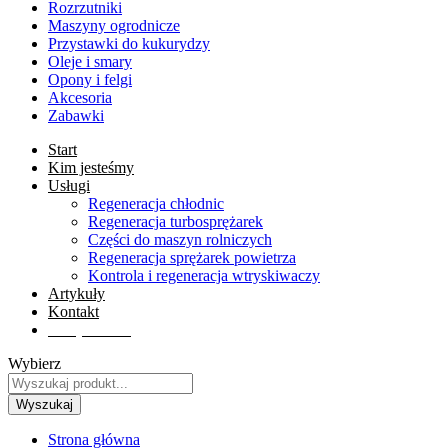
Rozrzutniki
Maszyny ogrodnicze
Przystawki do kukurydzy
Oleje i smary
Opony i felgi
Akcesoria
Zabawki
Start
Kim jesteśmy
Usługi
Regeneracja chłodnic
Regeneracja turbosprężarek
Części do maszyn rolniczych
Regeneracja sprężarek powietrza
Kontrola i regeneracja wtryskiwaczy
Artykuły
Kontakt
Sklep online
Wybierz
Wyszukaj
Strona główna