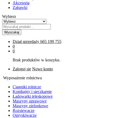
Akcesoria
Zabawki
Wybierz
Wyszukaj
Dział sprzedaży
665 199 755
0
0
Brak produktów w koszyku.
Zaloguj się
Nowe konto
Wyposażenie rolnictwa
Ciągniki rolnicze
Kombajny i sieczkarnie
Ładowarki teleskopowe
Maszyny uprawowe
Maszyny zielonkowe
Rozsiewacze
Opryskiwacze