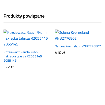
Produkty powiązane
Osłona Kverneland VNB2776802
Rozsiewacz Rauch/Kuhn
410
zł
nakrętka talerza R2055145
2055145
172
zł