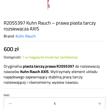
R2055397 Kuhn Rauch – prawa piasta tarczy
rozsiewacza AXIS
Brand:
Kuhn Rauch
600
zł
Dostępność:
1 w magazynie (może być zamówiony)
Oryginalna
piasta tarczy prawa R2055397
do rozsiewaczy
nawozów
Kuhn Rauch AXIS
. Wytrzymały element układu
napędowego zapewniający stabilną pracę tarczy
rozsiewającej i równomierny wysiew nawozu.
Ilość:
R2055397
Kuhn
Rauch