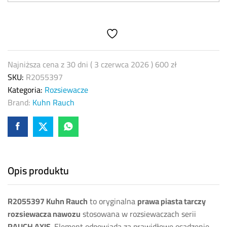
–
prawa
piasta
tarczy
rozsiewacza
Najniższa cena z 30 dni (
3 czerwca 2026
)
600
zł
AXIS
SKU:
R2055397
quantity
Kategoria:
Rozsiewacze
Brand:
Kuhn Rauch
Opis produktu
R2055397 Kuhn Rauch
to oryginalna
prawa piasta tarczy
rozsiewacza nawozu
stosowana w rozsiewaczach serii
RAUCH AXIS
. Element odpowiada za prawidłowe osadzenie