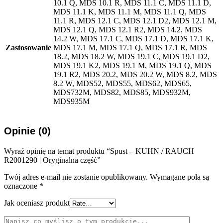
10.1 Q, MDS 10.1 R, MDS 11.1 C, MDS 11.1 D,
MDS 11.1 K, MDS 11.1 M, MDS 11.1 Q, MDS
11.1 R, MDS 12.1 C, MDS 12.1 D2, MDS 12.1 M,
MDS 12.1 Q, MDS 12.1 R2, MDS 14.2, MDS
14.2 W, MDS 17.1 C, MDS 17.1 D, MDS 17.1 K,
Zastosowanie
MDS 17.1 M, MDS 17.1 Q, MDS 17.1 R, MDS
18.2, MDS 18.2 W, MDS 19.1 C, MDS 19.1 D2,
MDS 19.1 K2, MDS 19.1 M, MDS 19.1 Q, MDS
19.1 R2, MDS 20.2, MDS 20.2 W, MDS 8.2, MDS
8.2 W, MDS52, MDS55, MDS62, MDS65,
MDS732M, MDS82, MDS85, MDS932M,
MDS935M
Opinie (0)
Wyraź opinię na temat produktu “Spust – KUHN / RAUCH
R2001290 | Oryginalna część”
Twój adres e-mail nie zostanie opublikowany.
Wymagane pola są
oznaczone
*
Jak oceniasz produkt