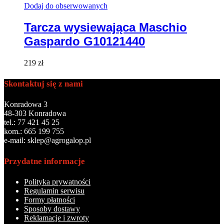
Dodaj do obserwowanych
Tarcza wysiewająca Maschio
Gaspardo G10121440
219
zł
Skontaktuj się z nami
Konradowa 3
48-303 Konradowa
tel.: 77 421 45 25
kom.: 665 199 755
e-mail: sklep@agrogalop.pl
Przydatne informacje
Polityka prywatności
Regulamin serwisu
Formy płatności
Sposoby dostawy
Reklamacje i zwroty