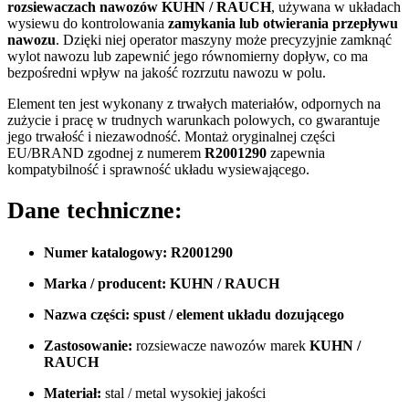
rozsiewaczach nawozów KUHN / RAUCH
, używana w układach
wysiewu do kontrolowania
zamykania lub otwierania przepływu
nawozu
. Dzięki niej operator maszyny może precyzyjnie zamknąć
wylot nawozu lub zapewnić jego równomierny dopływ, co ma
bezpośredni wpływ na jakość rozrzutu nawozu w polu.
Element ten jest wykonany z trwałych materiałów, odpornych na
zużycie i pracę w trudnych warunkach polowych, co gwarantuje
jego trwałość i niezawodność. Montaż oryginalnej części
EU/BRAND zgodnej z numerem
R2001290
zapewnia
kompatybilność i sprawność układu wysiewającego.
Dane techniczne:
Numer katalogowy:
R2001290
Marka / producent:
KUHN / RAUCH
Nazwa części:
spust / element układu dozującego
Zastosowanie:
rozsiewacze nawozów marek
KUHN /
RAUCH
Materiał:
stal / metal wysokiej jakości