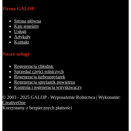
Firma GALOP
Strona główna
Kim jesteśmy
Usługi
Artykuły
Kontakt
Nasze usługi
Regeneracja chłodnic
Sprzedaż części rolniczych
Regeneracja turbosprężarek
Regeneracja sprężarek powietrza
Kontrola i regeneracja wtryskiwaczy
© 2003 - 2025 GALOP - Wyposażenie Rolnictwa | Wykonanie:
CreativeOne
Korzystamy z bezpiecznych płatności