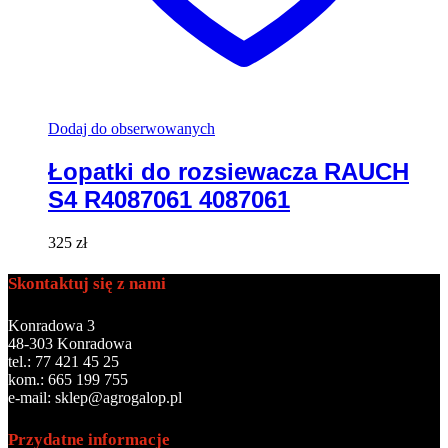
Dodaj do obserwowanych
Łopatki do rozsiewacza RAUCH
S4 R4087061 4087061
325
zł
Skontaktuj się z nami
Konradowa 3
48-303 Konradowa
tel.: 77 421 45 25
kom.: 665 199 755
e-mail: sklep@agrogalop.pl
Przydatne informacje