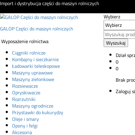
Import i dystrybucja części do maszyn rolniczych
Wybierz
GALOP Części do maszyn rolniczych
Wyposażenie rolnictwa
Wyszukaj
Ciągniki rolnicze
Dział spr
Kombajny i sieczkarnie
0
Ładowarki teleskopowe
0
Maszyny uprawowe
Maszyny zielonkowe
Brak pro
Rozsiewacze
Zaloguj s
Opryskiwacze
Rozrzutniki
Maszyny ogrodnicze
Przystawki do kukurydzy
Oleje i smary
Opony i felgi
Akcesoria