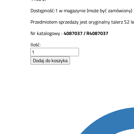
Dostępność:
1 w magazynie (może być zamówiony)
Przedmiotem sprzedaży jest oryginalny talerz S2
Nr katalogowy :
4087037 / R4087037
Talerz
Ilość:
kompletny
S2
Dodaj do koszyka
lewy
Kuhn
Rauch
R4087037
org
quantity