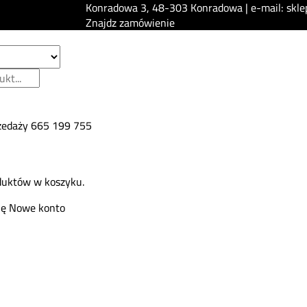
Konradowa 3, 48-303 Konradowa | e-mail: skle
Znajdz zamówienie
zedaży
665 199 755
duktów w koszyku.
ię
Nowe konto