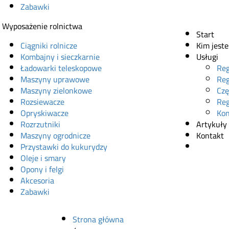
Zabawki
Wyposażenie rolnictwa
Start
Ciągniki rolnicze
Kim jest
Kombajny i sieczkarnie
Usługi
Ładowarki teleskopowe
Reg
Maszyny uprawowe
Reg
Maszyny zielonkowe
Czę
Rozsiewacze
Reg
Opryskiwacze
Kon
Rozrzutniki
Artykuły
Maszyny ogrodnicze
Kontakt
Przystawki do kukurydzy
Sklep onl
Oleje i smary
Opony i felgi
Akcesoria
Zabawki
Strona główna