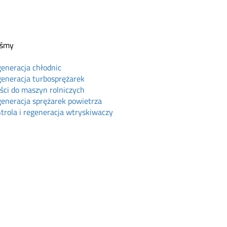
eśmy
eneracja chłodnic
eneracja turbosprężarek
ści do maszyn rolniczych
eneracja sprężarek powietrza
trola i regeneracja wtryskiwaczy
ine