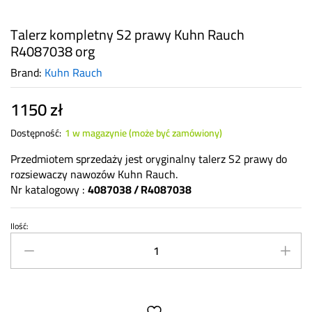
Talerz kompletny S2 prawy Kuhn Rauch
R4087038 org
Brand:
Kuhn Rauch
1150
zł
Dostępność:
1 w magazynie (może być zamówiony)
Przedmiotem sprzedaży jest oryginalny talerz S2 prawy do
rozsiewaczy nawozów Kuhn Rauch.
Nr katalogowy :
4087038 / R4087038
Ilość:
Talerz
kompletny
S2
prawy
Kuhn