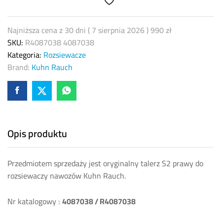
Rauch
R4087038
org
Najniższa cena z 30 dni (
7 sierpnia 2026
)
990
zł
quantity
SKU:
R4087038 4087038
Kategoria:
Rozsiewacze
Brand:
Kuhn Rauch
Opis produktu
Przedmiotem sprzedaży jest oryginalny talerz S2 prawy do
rozsiewaczy nawozów Kuhn Rauch.
Nr katalogowy :
4087038 / R4087038