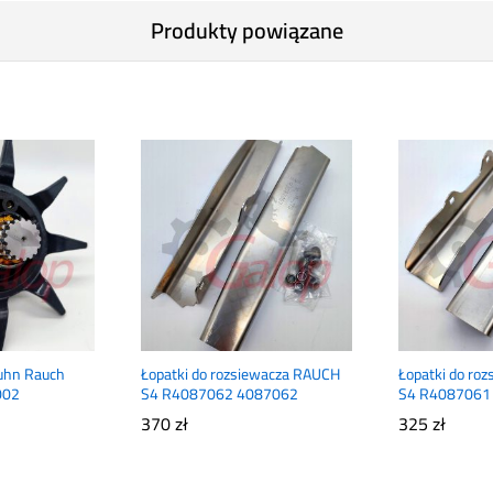
Produkty powiązane
uhn Rauch
Łopatki do rozsiewacza RAUCH
Łopatki do ro
002
S4 R4087062 4087062
S4 R4087061
370
zł
325
zł