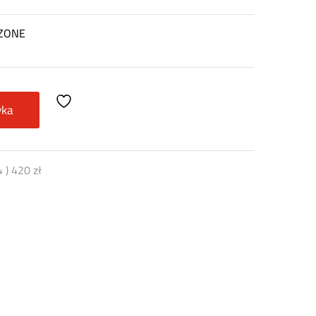
AZONE
yka
4
)
420
zł