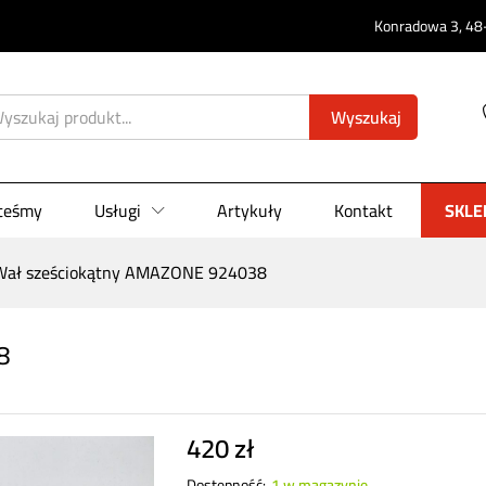
038
Konradowa 3, 48-
0)
Wyszukaj
steśmy
Usługi
Artykuły
Kontakt
SKLE
Wał sześciokątny AMAZONE 924038
8
420
zł
Dostępność:
1 w magazynie