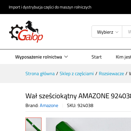
Wał sześciokątny AMAZONE 924
Import i dystrybucja części do maszyn rolniczych
Opis produktu
Specyfikacja
Opinie (
Wybierz
Wyposażenie rolnictwa
Start
Kim je
Strona główna
/
Sklep z częściami
/
Rozsiewacze
/
Wał sześciokątny AMAZONE 92403
Brand:
Amazone
SKU:
924038