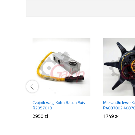
Czujnik wagi Kuhn Rauch Axis
Mieszadło lewe K
R2057013
R4087002 4087
2950
zł
1749
zł