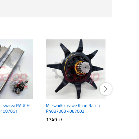
zsiewacza RAUCH
Mieszadło prawe Kuhn Rauch
Talerz oryg
 4087061
R4087003 4087003
nawozów 
4087042
1749
zł
1200
zł