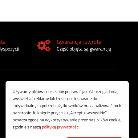
nta
Gwarancja i zwroty
dyspozycji
Część objęta są gwarancją
Nasze usługi
Regeneracja chłodnic
Sprzedaż części rolniczych
Regeneracja turbosprężarek