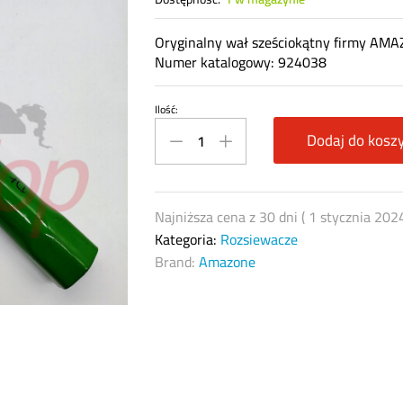
Oryginalny wał sześciokątny firmy AM
Numer katalogowy: 924038
Ilość:
Wał
sześciokątny
Dodaj do kosz
AMAZONE
924038
quantity
Najniższa cena z 30 dni (
1 stycznia 202
Kategoria:
Rozsiewacze
Brand:
Amazone