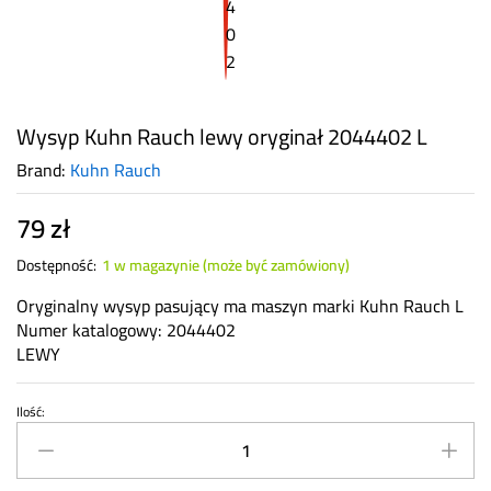
Wysyp Kuhn Rauch lewy oryginał 2044402 L
Brand:
Kuhn Rauch
79
zł
Dostępność:
1 w magazynie (może być zamówiony)
Oryginalny wysyp pasujący ma maszyn marki Kuhn Rauch L
Numer katalogowy: 2044402
LEWY
Ilość:
Wysyp
Kuhn
Rauch