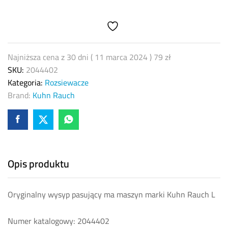
lewy
oryginał
2044402
L
quantity
Najniższa cena z 30 dni (
11 marca 2024
)
79
zł
SKU:
2044402
Kategoria:
Rozsiewacze
Brand:
Kuhn Rauch
Opis produktu
Oryginalny wysyp pasujący ma maszyn marki Kuhn Rauch L
Numer katalogowy: 2044402