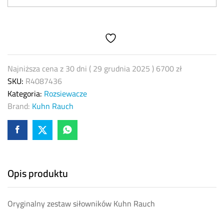
siłowników
elektrycznych
Kuhn
Rauch
R4087436
quantity
Najniższa cena z 30 dni (
29 grudnia 2025
)
6700
zł
SKU:
R4087436
Kategoria:
Rozsiewacze
Brand:
Kuhn Rauch
Opis produktu
Oryginalny zestaw siłowników Kuhn Rauch