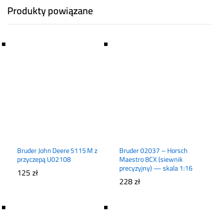
Produkty powiązane
Bruder John Deere 5115 M z
Bruder 02037 – Horsch
przyczepą U02108
Maestro 8CX (siewnik
precyzyjny) — skala 1:16
125
zł
228
zł