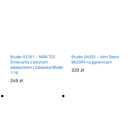
Bruder 03761 – MAN TGS
Bruder 04055 – John Deere
Śmieciarka z bocznym
9620RX na gąsienicach
załadunkiem | Zabawka/Model
320
zł
1:16
249
zł