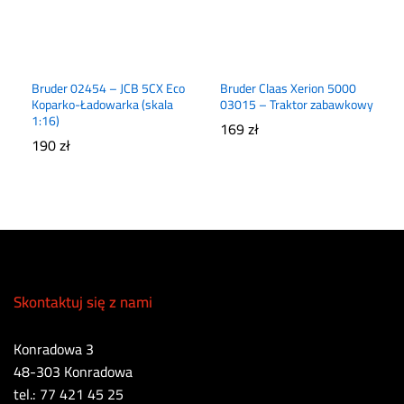
Bruder 02454 – JCB 5CX Eco
Bruder Claas Xerion 5000
Koparko-Ładowarka (skala
03015 – Traktor zabawkowy
1:16)
169
zł
190
zł
Skontaktuj się z nami
Konradowa 3
48-303 Konradowa
tel.: 77 421 45 25