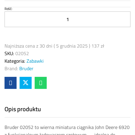
Ilość:
Bruder
02052
–
John
Deere
Najniższa cena z 30 dni (
5 grudnia 2025
)
137
zł
6920
SKU:
02052
z
Kategoria:
Zabawki
ładowaczem
Brand:
Bruder
czołowym
|
skala
1:16
quantity
Opis produktu
Bruder 02052 to wierna miniatura ciągnika John Deere 6920
z funkcjonalnym ładowaczem czołowym — idealna do