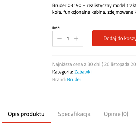
Bruder 03190 – realistyczny model tra
koła, funkcjonalna kabina, zdejmowane k
Ilość:
Bruder
03190
Dodaj do kosz
–
Traktor
Case
Najniższa cena z 30 dni (
26 listopada 2
IH
Kategoria:
Zabawki
Optum
Brand:
Bruder
300
CVX
(zabawka,
skala
Opis produktu
Specyfikacja
Opinie (0)
1:16)
quantity