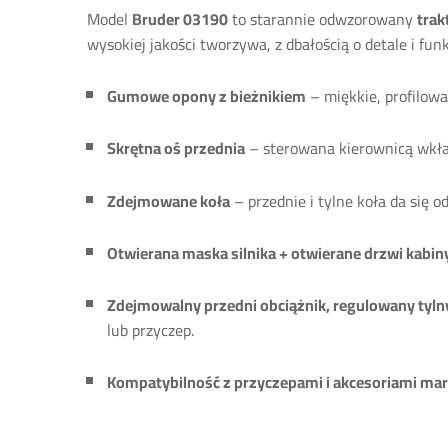
Model
Bruder 03190
to starannie odwzorowany
trak
wysokiej jakości tworzywa, z dbałością o detale i fun
Gumowe opony z bieżnikiem
– miękkie, profilowa
Skrętna oś przednia
– sterowana kierownicą wkła
Zdejmowane koła
– przednie i tylne koła da się o
Otwierana maska silnika + otwierane drzwi kabin
Zdejmowalny przedni obciążnik, regulowany tyln
lub przyczep.
Kompatybilność z przyczepami i akcesoriami mar