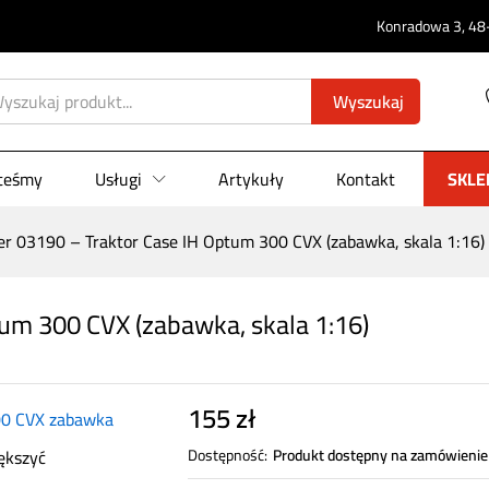
Konradowa 3, 48-
ptum 300 CVX (zabawka, skala 1:16)
0)
Wyszukaj
steśmy
Usługi
Artykuły
Kontakt
SKLE
er 03190 – Traktor Case IH Optum 300 CVX (zabawka, skala 1:16)
um 300 CVX (zabawka, skala 1:16)
155
zł
ększyć
Dostępność:
Produkt dostępny na zamówienie