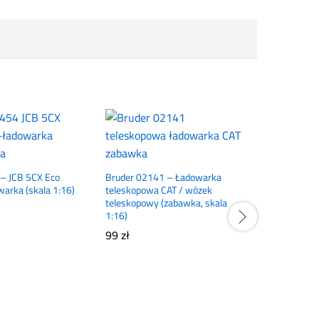
– JCB 5CX Eco
Bruder 02141 – Ładowarka
arka (skala 1:16)
teleskopowa CAT / wózek
teleskopowy (zabawka, skala
1:16)
99
zł
Bruder 040
9620RX na
320
zł