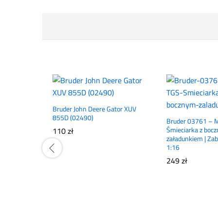
Bruder John Deere Gator XUV
855D (02490)
Bruder 03761 – 
110
zł
Śmieciarka z boc
załadunkiem | Z
1:16
249
zł