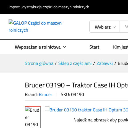
Import i dystrybucja części do maszyn rolniczych
Bruder 03190 – Traktor Case IH O
Opis produktu
Specyfikacja
Opinie (
Wybierz
Wyposażenie rolnictwa
Start
Kim je
Strona główna
/
Sklep z częściami
/
Zabawki
/
Brud
Bruder 03190 – Traktor Case IH Opt
Brand:
Bruder
SKU:
03190
Najedź na obrazek aby powi