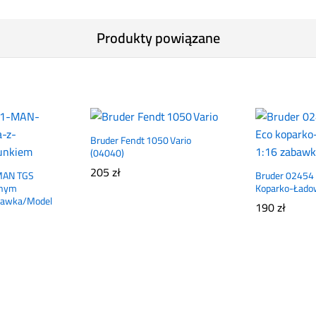
Produkty powiązane
Bruder Fendt 1050 Vario
(04040)
205
zł
MAN TGS
Bruder 02454 
znym
Koparko-Ładow
abawka/Model
190
zł