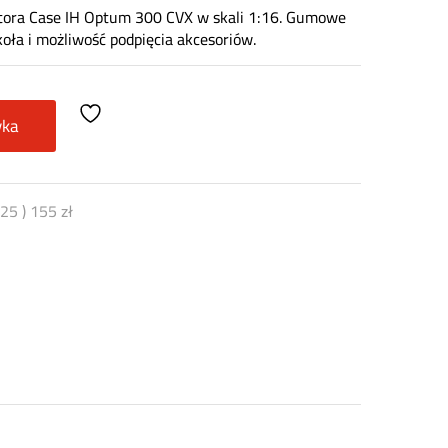
ktora Case IH Optum 300 CVX w skali 1:16. Gumowe
oła i możliwość podpięcia akcesoriów.
yka
025
)
155
zł