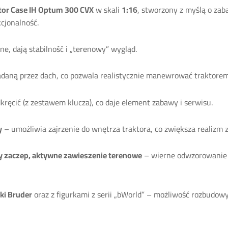
tor Case IH Optum 300 CVX
w skali
1:16
, stworzony z myślą o za
kcjonalność.
ne, dają stabilność i „terenowy” wygląd.
daną przez dach, co pozwala realistycznie manewrować traktorem
dkręcić (z zestawem klucza), co daje element zabawy i serwisu.
y
– umożliwia zajrzenie do wnętrza traktora, co zwiększa realizm 
y zaczep, aktywne zawieszenie terenowe
– wierne odwzorowanie r
ki Bruder
oraz z figurkami z serii „bWorld” – możliwość rozbudowy