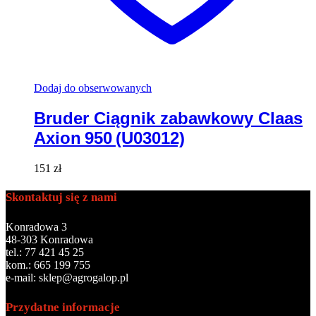
Dodaj do obserwowanych
Bruder Ciągnik zabawkowy Claas
Axion 950 (U03012)
151
zł
Skontaktuj się z nami
Konradowa 3
48-303 Konradowa
tel.: 77 421 45 25
kom.: 665 199 755
e-mail: sklep@agrogalop.pl
Przydatne informacje