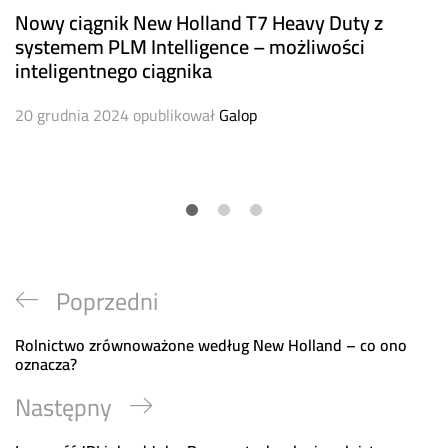
Nowy ciągnik New Holland T7 Heavy Duty z
systemem PLM Intelligence – możliwości
inteligentnego ciągnika
20 grudnia 2024
opublikował
Galop
Nawigacja
Previous
Poprzedni
wpisu
Post
Rolnictwo zrównoważone według New Holland – co ono
oznacza?
Next
Następny
Post