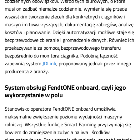
codziennych obowiązków. Wśród tych biurowych, o które
musi on zadbać niemalże codziennie, wymienia się przede
wszystkim tworzenie zleceń dla konkretnych ciągników i
maszyn im towarzyszących, dokumentację zabiegów, analizę
kosztów i planowanie. Dzięki automatyzacji możliwe staje się
bezprzewodowe zbieranie i gromadzenie danych. Również ich
przekazywanie za pomocą bezprzewodowego transferu
bezpośrednio do monitora ciągnika. Podobną łączność
zapewnia system
JDLink
, proponowany jednak przez innego
producenta z branży.
System obsługi FendtONE onboard, czyli jego
wykorzystanie w polu
Stanowisko operatora FendtONE onboard umożliwia
maksymalne zwiększenie poziomu wydajności maszyny
rolniczej. Wszystkie funkcje Smart Farming przyczyniają się
bowiem do zmniejszenia zużycia paliwa i środków
eksploatacyjnych. Prowadzenie równoległe, czy też kontrola