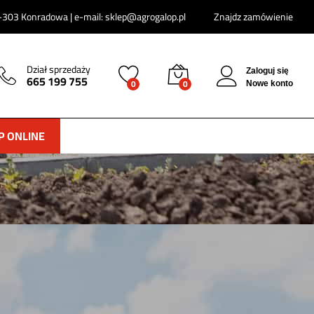
303 Konradowa | e-mail: sklep@agrogalop.pl
Znajdz zamówienie
Dział sprzedaży
Zaloguj się
665 199 755
0
0
Nowe konto
P ONLINE