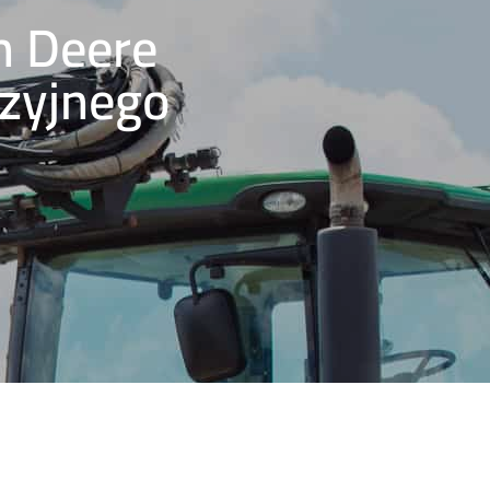
n Deere
yzyjnego