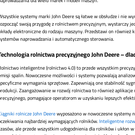
naprowadzania dla wielu marek i modeli maszyn.
Wszystkie systemy marki John Deere są łatwe w obsłudze i nie wym
rozpocząć swoją przygodę z rolnictwem precyzyjnym, wystarczy jed
układy elektroniczne do rodzaju maszyny. Przedstawi on również 
systemów naprowadzania i automatycznego sterowania.
Technologia rolnictwa precyzyjnego John Deere – dla
Rolnictwo inteligentne (rolnictwo 4.0) to przede wszystkim precyzy
emisji spalin. Nowoczesne możliwości i systemy pozwalają analizow
specyficzne wymagania sprzętowe. Zapewniają one stabilność sygnał
produkcji. Zaangażowanie w rozwój rolnictwa to również aplikacje
precyzyjnego, pomagające operatorom w uzyskaniu lepszych efektó
Ciągniki rolnicze John Deere
wyposażono w nowoczesne systemy nap
oczekiwania najbardziej wymagających rolników.
Inteligentne rozw
czasów, ale przede wszystkim udogodnienia dla rolników i ukłon w s