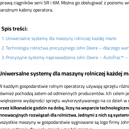
sprawą ciągników serii 5R i 6M. Można go obsługiwać z poziomu
narożnym kabiny operatora.
Spis treści:
Uniwersalne systemy dla maszyny rolniczej każdej marki
Technologia rolnictwa precyzyjnego John Deere – dlaczego war
Precyzyjne systemy naprowadzania John Deere – AutoTrac™ – r
Uniwersalne systemy dla maszyny rolniczej każdej m
W każdym gospodarstwie rolnym operatorzy używają sprzętu różno
również pochodzą zatem od odmiennych producentów. Ich celem je
zwiększenie wydajności sprzętu wykorzystywanego na co dzień w
przez kilkanaście godzin na dobę, liczy na wsparcie technologiczn
innowacyjnych rozwiązań dla rolnictwa. Jednymi z nich są syste
wszystkie maszyny w gospodarstwie sygnowane są logo firmy Joh