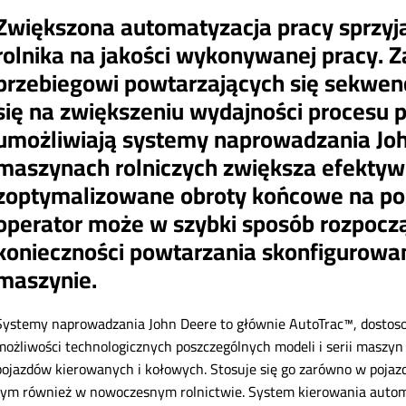
Zwiększona automatyzacja pracy sprzyja
rolnika na jakości wykonywanej pracy.
przebiegowi powtarzających się sekwen
się na zwiększeniu wydajności procesu p
umożliwiają systemy naprowadzania Joh
maszynach rolniczych zwiększa efektywn
zoptymalizowane obroty końcowe na polu.
operator może w szybki sposób rozpoczą
konieczności powtarzania skonfigurowa
maszynie.
Systemy naprowadzania John Deere to głównie AutoTrac™, dostoso
możliwości technologicznych poszczególnych modeli i serii maszyn 
pojazdów kierowanych i kołowych. Stosuje się go zarówno w pojazd
tym również w nowoczesnym rolnictwie. System kierowania autom