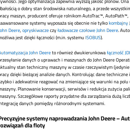
żywności. Jego optymalizacja zapewnia wyższą jakość plonów. Ona z 
dbałością o dobry stan środowiska naturalnego, a przede wszystki
pracy maszyn, producent oferuje rolnikom AutoTrac™, AutoPath™,
zaawansowane systemy wyposaża się obecnie nie tylko
kombajny J
John Deere
,
opryskiwacze
czy
ładowacze czołowe John Deere
. Aut
możliwa jest dzięki łączności (m.in. systemu
ISOBUS
).
Automatyzacja John Deere
to również dwukierunkowa
łączność JD
przesyłanie danych o uprawach i maszynach do John Deere Operat
aktualny stan techniczny maszyny w czasie rzeczywistym (jedynie 
pracy dzięki bieżącej analizie danych. Kontrolując dane techniczn
szybko i adekwatnie reagować na zmieniające się warunki na pol
maszyny. Planowanie konserwacji, serwisów i redukcja zużycia pal
maszyny. Szczegółowe raporty przydatne dla zarządzania dużą licz
integrację danych pomiędzy różnorodnymi systemami.
Precyzyjne systemy naprowadzania John Deere – Aut
rozwiązań dla floty