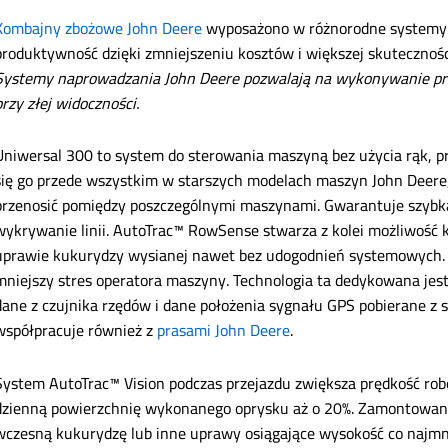
Kombajny zbożowe John Deere
wyposażono w różnorodne systemy 
produktywność dzięki zmniejszeniu kosztów i większej skuteczn
Systemy naprowadzania John Deere pozwalają na wykonywanie pro
przy złej widoczności.
Uniwersal 300 to system do sterowania maszyną bez użycia rąk, pr
się go przede wszystkim w starszych modelach maszyn John Deere,
przenosić pomiędzy poszczególnymi maszynami. Gwarantuje szybką 
wykrywanie linii. AutoTrac™ RowSense stwarza z kolei możliwość
uprawie kukurydzy wysianej nawet bez udogodnień systemowych. Z
mniejszy stres operatora maszyny. Technologia ta dedykowana jes
dane z czujnika rzędów i dane położenia sygnału GPS pobierane z sat
współpracuje również z
prasami John Deere
.
System AutoTrac™ Vision podczas przejazdu zwiększa prędkość rob
dzienną powierzchnię wykonanego oprysku aż o 20%. Zamontowana
wczesną kukurydzę lub inne uprawy osiągające wysokość co najm