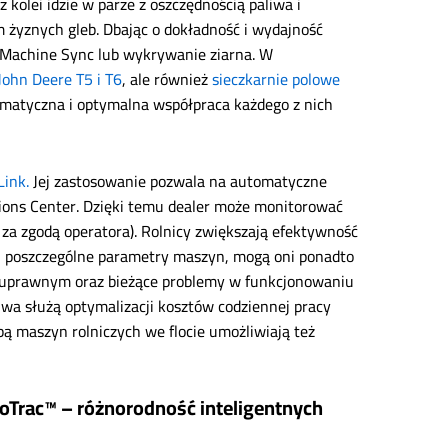
kolei idzie w parze z oszczędnością paliwa i
m żyznych gleb. Dbając o dokładność i wydajność
 Machine Sync lub wykrywanie ziarna. W
ohn Deere T5 i T6
, ale również
sieczkarnie polowe
omatyczna i optymalna współpraca każdego z nich
Link.
Jej zastosowanie pozwala na automatyczne
ions Center. Dzięki temu dealer może monitorować
za zgodą operatora). Rolnicy zwiększają efektywność
e i poszczególne parametry maszyn, mogą oni ponadto
u uprawnym oraz bieżące problemy w funkcjonowaniu
iwa służą optymalizacji kosztów codziennej pracy
bą maszyn rolniczych we flocie umożliwiają też
oTrac™ – różnorodność inteligentnych