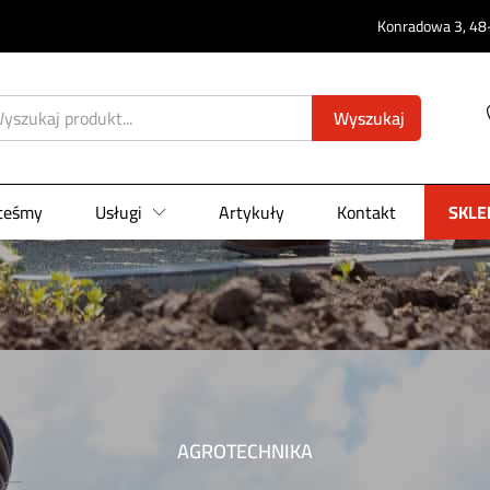
Konradowa 3, 48-
Wyszukaj
steśmy
Usługi
Artykuły
Kontakt
SKLE
AGROTECHNIKA