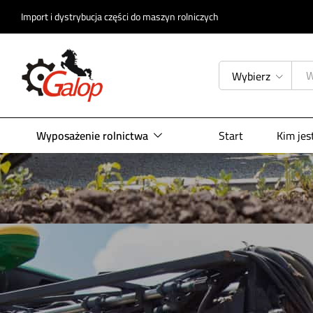
Import i dystrybucja części do maszyn rolniczych
Wybierz
Wyposażenie rolnictwa
Start
Kim je