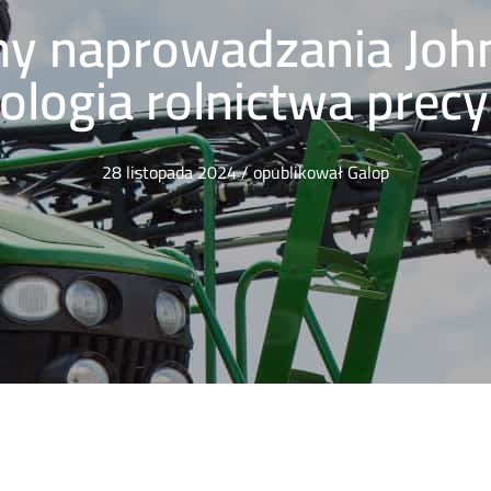
y naprowadzania Joh
ologia rolnictwa prec
28 listopada 2024
/
opublikował
Galop