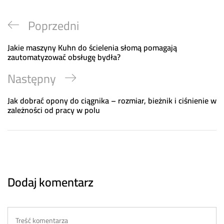
Nawigacja
Previous
Poprzedni
wpisu
Post
Jakie maszyny Kuhn do ścielenia słomą pomagają
zautomatyzować obsługę bydła?
Next
Następny
Post
Jak dobrać opony do ciągnika – rozmiar, bieżnik i ciśnienie w
zależności od pracy w polu
Dodaj komentarz