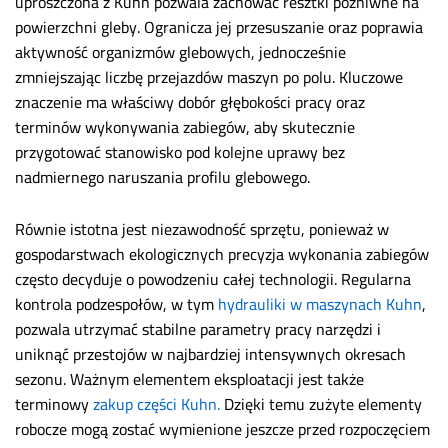
uproszczona z Kuhn pozwala zachować resztki pożniwne na
powierzchni gleby. Ogranicza jej przesuszanie oraz poprawia
aktywność organizmów glebowych, jednocześnie
zmniejszając liczbę przejazdów maszyn po polu. Kluczowe
znaczenie ma właściwy dobór głębokości pracy oraz
terminów wykonywania zabiegów, aby skutecznie
przygotować stanowisko pod kolejne uprawy bez
nadmiernego naruszania profilu glebowego.
Równie istotna jest niezawodność sprzętu, ponieważ w
gospodarstwach ekologicznych precyzja wykonania zabiegów
często decyduje o powodzeniu całej technologii. Regularna
kontrola podzespołów, w tym
hydrauliki w maszynach Kuhn
,
pozwala utrzymać stabilne parametry pracy narzędzi i
uniknąć przestojów w najbardziej intensywnych okresach
sezonu. Ważnym elementem eksploatacji jest także
terminowy
zakup części Kuhn.
Dzięki temu zużyte elementy
robocze mogą zostać wymienione jeszcze przed rozpoczęciem