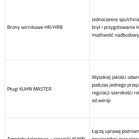
Jednoczesne spulchnia
Brony wirnikowe HR/HRB
brył i przygotowanie 
możliwość nadbudowy
Wysokiej jakości odwr
podczas jednego przej
Pługi KUHN MASTER
regulacji szerokości ro
od wersji
Łączą uprawę pożniw
Agregaty talerzowe + siewniki KUHN
powierzchni oraz siew