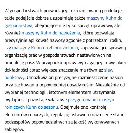
W gospodarstwach prowadzących zróżnicowaną produkcję
takie podejście dobrze uzupełniają także
maszyny Kuhn do
gospodarstwa
, obejmujące nie tylko sprzęt uprawowy, ale
również
maszyny Kuhn do nawożenia
, które pozwalają
precyzyjnie aplikować nawozy zgodnie z potrzebami roślin,
czy
maszyny Kuhn do zbioru zielonki
, zapewniające sprawną
organizację prac w gospodarstwach nastawionych na
produkcję pasz. W przypadku upraw wymagających wysokiej
dokładności coraz większe znaczenie ma również
siew
punktowy
. Umożliwia on precyzyjne rozmieszczenie nasion
przy zachowaniu odpowiedniej obsady roślin. Niezależnie od
wybranej technologii, istotnym elementem utrzymania
wydajności pozostaje właściwe
przygotowanie maszyn
rolniczych Kuhn do sezonu
. Obejmuje ono kontrolę
elementów roboczych, regulację ustawień oraz ocenę stanu
podzespołów odpowiedzialnych za jakość wykonywanych
zabiegów.