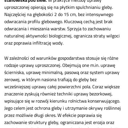
stanowiska pod siew.
W praktyce metody uprawy
uproszczonej opierają się na płytkim spulchnianiu gleby.
Najczęściej na głębokości 2 do 15 cm, bez intensywnego
odwracania profilu glebowego. Kluczową cechą jest brak
odwracania i mieszania warstw. Sprzyja to zachowaniu
naturalnej aktywności biologicznej, ogranicza straty wilgoci
oraz poprawia infiltrację wody.
W zależności od warunków gospodarstwa stosuje się różne
rodzaje uprawy uproszczonej. Obejmują one m.in. uprawę
ścierniska, uprawę minimalną, pasową oraz system uprawy
zerowej, w którym nasiona trafiają do gleby bez
wcześniejszej uprawy całej powierzchni pola. Coraz większe
znaczenie zyskują również techniki uprawy bezorkowej,
wpisujące się w rozwój kierunku rolnictwa konserwującego.
Jego celem jest ochrona gleby i utrzymanie okrywy roślinnej
przez możliwie długi okres. W efekcie poprawia się
zachowanie struktury gleby, ograniczana jest erozja oraz