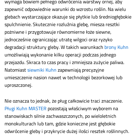
wymaga bowiem pełnego odwrócenia warstwy ornej, aby
zapewnić odpowiednie warunki do wzrostu roślin. Na wielu
glebach wystarczające okazuje się płytkie lub średniogłębokie
spulchnienie. Skutecznie rozluźnia glebę, miesza resztki
pożniwne i przygotowuje równomierne łoże siewne,
jednocześnie ograniczając utratę wilgoci oraz ryzyko
degradacji struktury gleby. W takich warunkach
brony Kuhn
umożliwiają wykonanie kilku operacji podczas jednego
przejazdu. Skraca to czas pracy i zmniejsza zużycie paliwa.
Natomiast
siewniki Kuhn
zapewniają precyzyjne
umieszczenie nasion nawet w technologii bezorkowej lub
uproszczonej.
Nie oznacza to jednak, że pług całkowicie traci znaczenie.
Pługi Kuhn MASTER
pozostają właściwym wyborem na
stanowiskach silnie zachwaszczonych, po wieloletnich
monokulturach lub tam, gdzie konieczne jest głębokie
odwrócenie gleby i przykrycie dużej ilości resztek roślinnych.