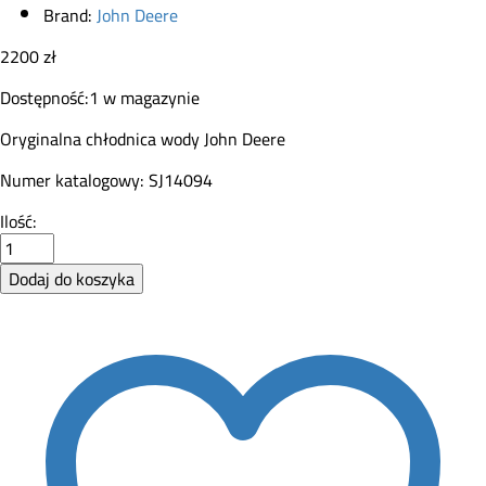
Brand:
John Deere
2200
zł
Dostępność:
1 w magazynie
Oryginalna chłodnica wody John Deere
Numer katalogowy: SJ14094
Chłodnica
Ilość:
wody
John
Dodaj do koszyka
Deere
SJ14094
quantity