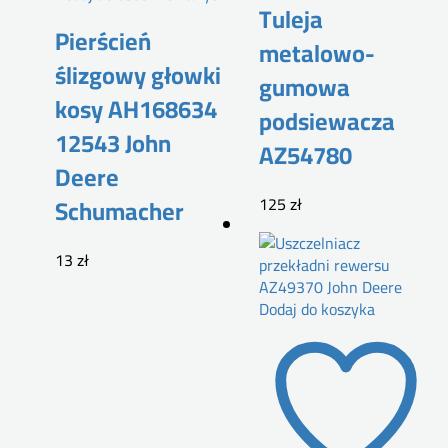
Tuleja
Pierścień
metalowo-
ślizgowy głowki
gumowa
kosy AH168634
podsiewacza
12543 John
AZ54780
Deere
125
zł
Schumacher
13
zł
Dodaj do koszyka