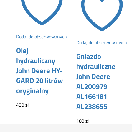
Dodaj do obserwowanych
Dodaj do obserwowanych
Olej
Gniazdo
hydrauliczny
hydrauliczne
John Deere HY-
John Deere
GARD 20 litrów
AL200979
oryginalny
AL166181
AL238655
430
zł
180
zł