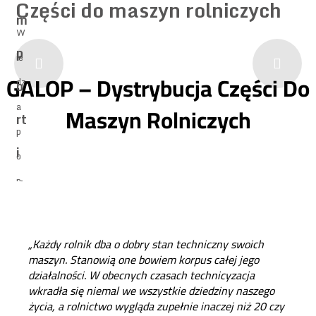
Części do maszyn rolniczych
m
W
p
i
e
GALOP – Dystrybucja Części Do
d
z
o
a
Maszyn Rolniczych
r
t
p
i
o
p
d
a
r
y
t
a
„Każdy rolnik dba o dobry stan techniczny swoich
s
2
maszyn. Stanowią one bowiem korpus całej jego
działalności. W obecnych czasach technicyzacja
0
t
r
wkradła się niemal we wszystkie dziedziny naszego
życia, a rolnictwo wygląda zupełnie inaczej niż 20 czy
l
e