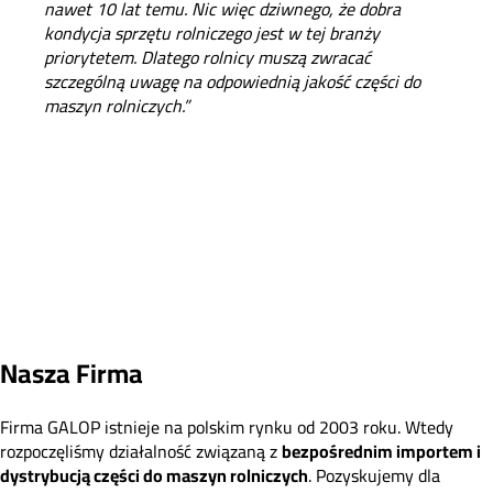
y
nawet 10 lat temu. Nic więc dziwnego, że dobra
t
n
kondycja sprzętu rolniczego jest w tej branży
b
priorytetem. Dlatego rolnicy muszą zwracać
i
szczególną uwagę na odpowiednią jakość części do
m
maszyn rolniczych.”
u
d
c
j
o
ś
a
w
i
a
d
c
z
Nasza Firma
e
n
i
Firma GALOP istnieje na polskim rynku od 2003 roku. Wtedy
e
rozpoczęliśmy działalność związaną z
bezpośrednim importem i
dystrybucją części do maszyn rolniczych
. Pozyskujemy dla
m